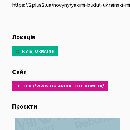
https://2plus2.ua/novyny/yakimi-budut-ukrainski-mi
Локація
KYIV, UKRAINE
Сайт
HTTPS://WWW.DK-ARCHITECT.COM.UA/
Проєкти