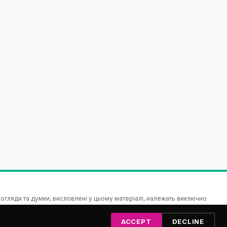
гляди та думки, висловлені у цьому матеріалі, належать виключно
зицію Європейського Союзу чи Виконавчої агенції з питань освіти і
Союз, ані орган, що надає грант, не несуть відповідальності за них.
ACCEPT
DECLINE