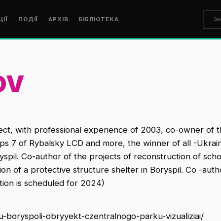
ЦІЇ
ПОДІЇ
АРХІВ
БІБЛІОТЕКА
OV
ect, with professional experience of 2003, co-owner of th
s 7 of Rybalsky LCD and more, the winner of all -Ukrainia
oryspil. Co-author of the projects of reconstruction of s
ion of a protective structure shelter in Boryspil. Co -au
tion is scheduled for 2024)
-boryspoli-obryyekt-czentralnogo-parku-vizualiziai/