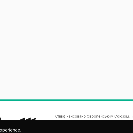
Співфінансовано Європейським Союзом. По
автору(ам) і не обов’язково відображають по
культури (EACEA). Ані Європейський 
experience.