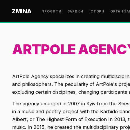
ZMINA
ПРОЄКТИ
ЗАЯВКИ
ІСТОРІЇ
ОРГАНІЗА
ARTPOLE AGENC
ArtPole Agency specializes in creating multidisciplina
and philosophers. The peculiarity of ArtPole's proje
excluding certain disciplines, changing participants 
The agency emerged in 2007 in Kyiv from the Shesho
in a music and poetry project with the Karbido ba
Albert, or The Highest Form of Execution In 2013, 
music. In 2015, he created the multidisciplinary pr