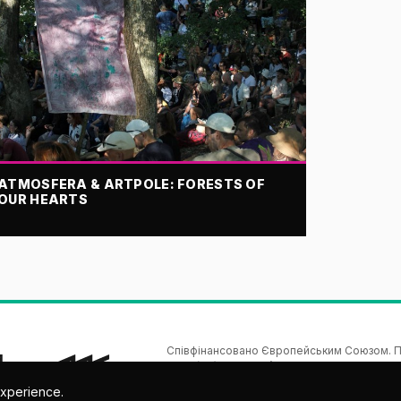
ATMOSFERA & ARTPOLE: FORESTS OF
OUR HEARTS
Співфінансовано Європейським Союзом. По
автору(ам) і не обов’язково відображають по
культури (EACEA). Ані Європейський 
experience.