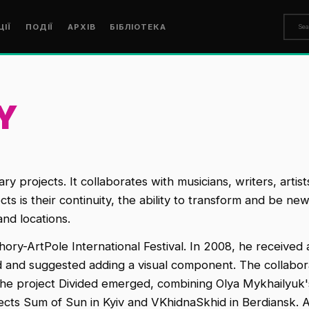
ЦІЇ
ПОДІЇ
АРХІВ
БІБЛІОТЕКА
Y
ry projects. It collaborates with musicians, writers, artist
cts is their continuity, the ability to transform and be 
and locations.
ry-ArtPole International Festival. In 2008, he received a
nd and suggested adding a visual component. The collabo
the project Divided emerged, combining Olya Mykhailyuk's
ojects Sum of Sun in Kyiv and VKhidnaSkhid in Berdiansk.