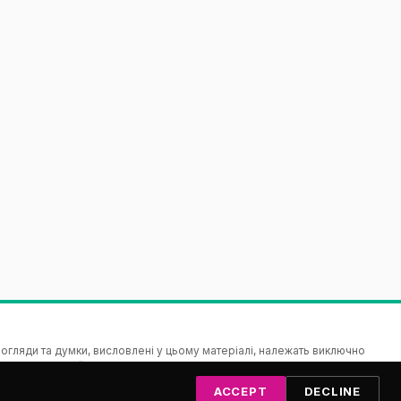
гляди та думки, висловлені у цьому матеріалі, належать виключно
зицію Європейського Союзу чи Виконавчої агенції з питань освіти і
Союз, ані орган, що надає грант, не несуть відповідальності за них.
ACCEPT
DECLINE