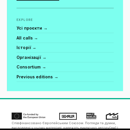
EXPLORE
Усі проєкти →
All calls →
Історії →
Організації →
Consortium →
Previous editions →
Співфінансовано Європейським Союзом. Погляди та думки,
висловлені у цьому матеріалі, належать виключно автору(ам) і